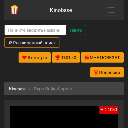
Kinobase
Найти
🔎 Расширенный поиск
Я смотрю
ТОП 50
МНЕ ПОВЕЗЕТ
Подборки
Kinobase
Парк Лейк-Форест
HD 1080